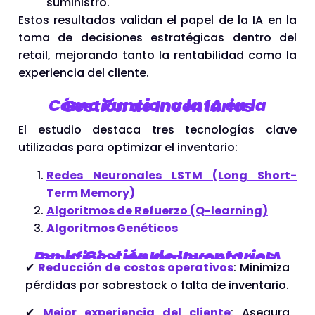
suministro.
Estos resultados validan el papel de la IA en la
toma de decisiones estratégicas dentro del
retail, mejorando tanto la rentabilidad como la
experiencia del cliente.
Cómo Funciona la IA en la Gestión de Inventarios
El estudio destaca tres tecnologías clave
utilizadas para optimizar el inventario:
Redes Neuronales LSTM (Long Short-
Term Memory)
Algoritmos de Refuerzo (Q-learning)
Algoritmos Genéticos
en la Gestión de Inventarios
Beneficios de Implementar IA
✔
Reducción de costos operativos
: Minimiza
pérdidas por sobrestock o falta de inventario.
✔
Mejor experiencia del cliente
: Asegura