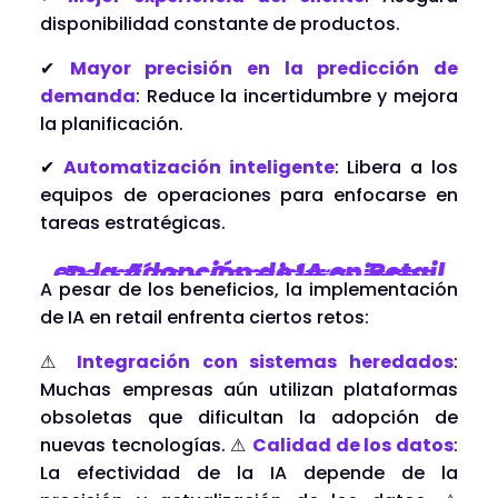
disponibilidad constante de productos.
✔
Mayor precisión en la predicción de
demanda
: Reduce la incertidumbre y mejora
la planificación.
✔
Automatización inteligente
: Libera a los
equipos de operaciones para enfocarse en
tareas estratégicas.
en la Adopción de IA en Retail
Desafíos y Consideraciones
A pesar de los beneficios, la implementación
de IA en retail enfrenta ciertos retos:
⚠
Integración con sistemas heredados
:
Muchas empresas aún utilizan plataformas
obsoletas que dificultan la adopción de
nuevas tecnologías. ⚠
Calidad de los datos
:
La efectividad de la IA depende de la