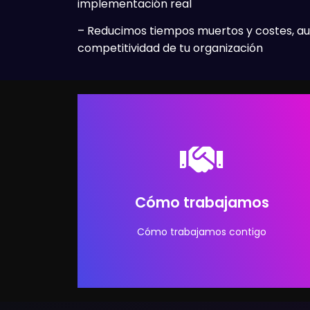
implementación real
– Reducimos tiempos muertos y costes, a
competitividad de tu organización
SABER MÁS
implementación con resultados medibles.
sector. Te acompañamos en la
Cómo trabajamos
Diseñamos una propuesta adaptada a tu
Cómo trabajamos contigo
Detectamos áreas donde la IA aporta valor.
Analizamos tus retos y necesidades.