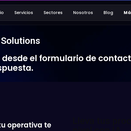
cio
Servicios
Sectores
Nosotros
Blog
Má
Solutions
desde el formulario de contact
spuesta.
Lleva tus proc
u operativa te
nivel con IA