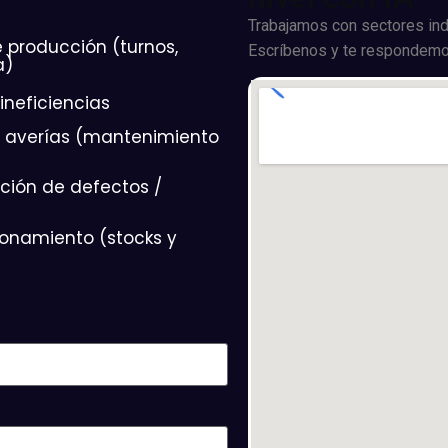
Trabajamos con sectores ind
 producción (turnos,
Escríbenos y te respondemo
a)
neficiencias
r averías (mantenimiento
cción de defectos /
ionamiento (stocks y